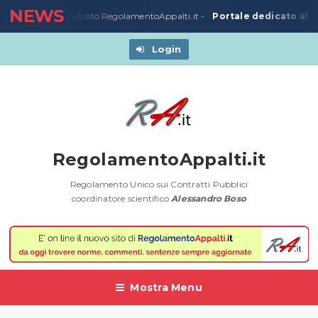
NEWS
Portale dedicato alla
3/03/2020
-
Nuovo sito RegolamentoAppalti.it -
Login
RegolamentoAppalti.it
Regolamento Unico sui Contratti Pubblici
coordinatore scientifico
Alessandro Boso
Mostra Menu