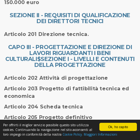
150.000 euro
SEZIONE II - REQUISITI DI QUALIFICAZIONE
DEI DIRETTORI TECNICI
Articolo 201 Direzione tecnica.
CAPO III - PROGETTAZIONE E DIREZIONE DI
LAVORI RIGUARDANTI I BENI
CULTURALI$SEZIONE I - LIVELLI E CONTENUTI
DELLA PROGETTAZIONE
Articolo 202 Attività di progettazione
Articolo 203 Progetto di fattibilità tecnica ed
economica
Articolo 204 Scheda tecnica
Articolo 205 Progetto definitivo
Per offrirti il miglior servizio possibile questo sito utilizza
Ok, ho capito
Articolo 206 Progetto esecutivo
cookies. Continuando la navigazione nel sito acconsenti al
loro impiego in conformità della nostra
Cookie Policy.
Maggiori Informazioni
Articolo 207 Progettazione dello scavo