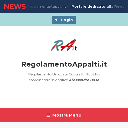
NEWS
Portale dedicato alla Regolamen
-
Nuovo sito RegolamentoAppalti.it -
Login
RegolamentoAppalti.it
Regolamento Unico sui Contratti Pubblici
coordinatore scientifico
Alessandro Boso
Mostra Menu