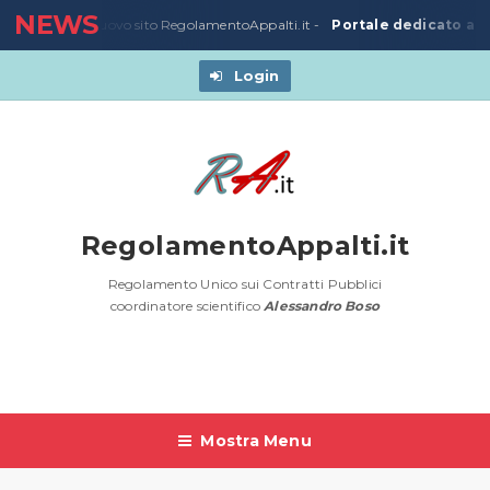
NEWS
Portale dedicato all
3/03/2020
-
Nuovo sito RegolamentoAppalti.it -
Login
RegolamentoAppalti.it
Regolamento Unico sui Contratti Pubblici
coordinatore scientifico
Alessandro Boso
Mostra Menu