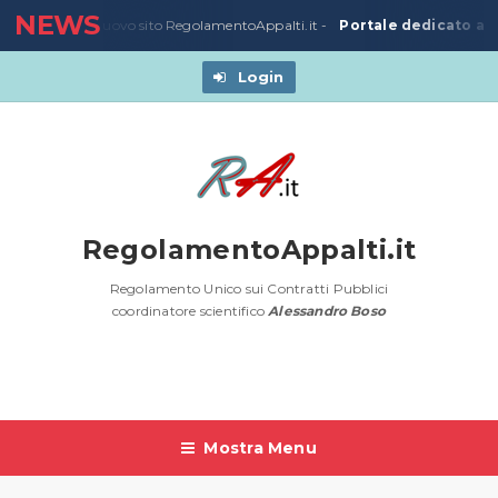
NEWS
Portale dedicato all
23/03/2020
-
Nuovo sito RegolamentoAppalti.it -
Login
RegolamentoAppalti.it
Regolamento Unico sui Contratti Pubblici
coordinatore scientifico
Alessandro Boso
Mostra Menu