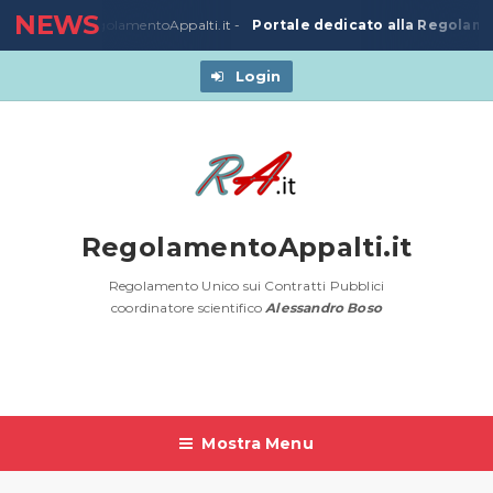
NEWS
Portale dedicato alla Regolamen
-
Nuovo sito RegolamentoAppalti.it -
Login
RegolamentoAppalti.it
Regolamento Unico sui Contratti Pubblici
coordinatore scientifico
Alessandro Boso
Mostra Menu