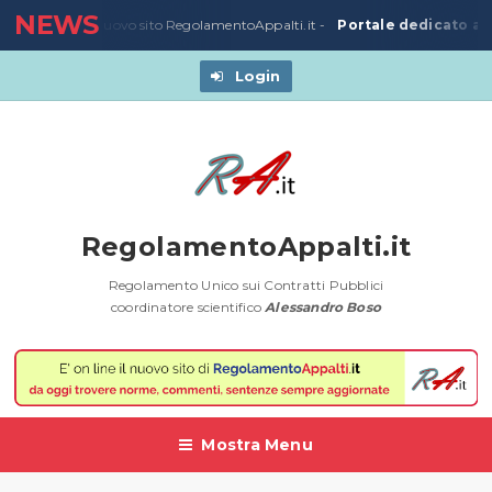
NEWS
Portale dedicato all
23/03/2020
-
Nuovo sito RegolamentoAppalti.it -
Login
RegolamentoAppalti.it
Regolamento Unico sui Contratti Pubblici
coordinatore scientifico
Alessandro Boso
Mostra Menu