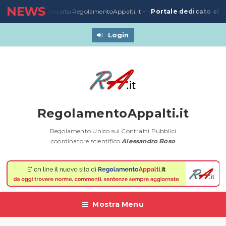
NEWS
Portale dedicato alla
3/03/2020
-
Nuovo sito RegolamentoAppalti.it -
Login
RegolamentoAppalti.it
Regolamento Unico sui Contratti Pubblici
coordinatore scientifico
Alessandro Boso
Mostra Menu