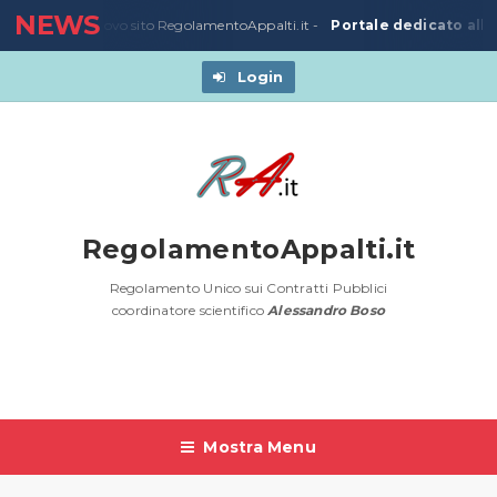
NEWS
Portale dedicato alla
3/03/2020
-
Nuovo sito RegolamentoAppalti.it -
Login
RegolamentoAppalti.it
Regolamento Unico sui Contratti Pubblici
coordinatore scientifico
Alessandro Boso
Mostra Menu