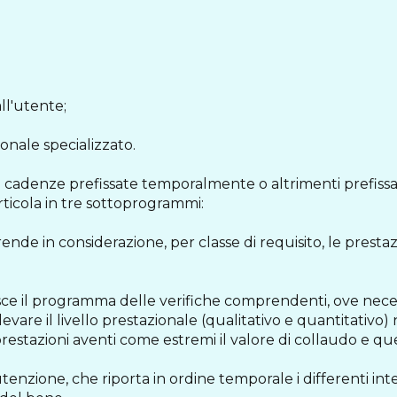
ll'utente;
onale specializzato.
a cadenze prefissate temporalmente o altrimenti prefissat
articola in tre sottoprogrammi:
nde in considerazione, per classe di requisito, le prestaz
nisce il programma delle verifiche comprendenti, ove nec
evare il livello prestazionale (qualitativo e quantitativo)
restazioni aventi come estremi il valore di collaudo e q
enzione, che riporta in ordine temporale i differenti inte