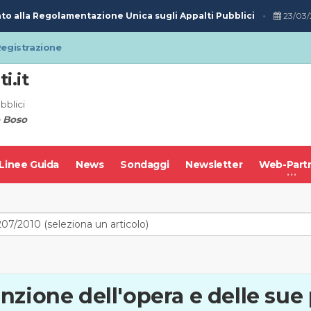
o alla Regolamentazione Unica sugli Appalti Pubblici
23/03/2
egistrazione
i.it
bblici
 Boso
Linee Guida
News
Sondaggi
Newsletter
Web-Part
nzione dell'opera e delle sue 