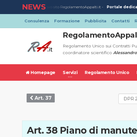
NEWS
Portale dedicat
23/03/2020
-
Nuovo sito RegolamentoAppalti.it -
Consulenza
Formazione
Pubblicita
Contatti
R
RegolamentoAppalt
Regolamento Unico sui Contratti Pu
coordinatore scientifico
Alessandro
Homepage
Servizi
Regolamento Unico
Art. 37
Art. 38 Piano di manute