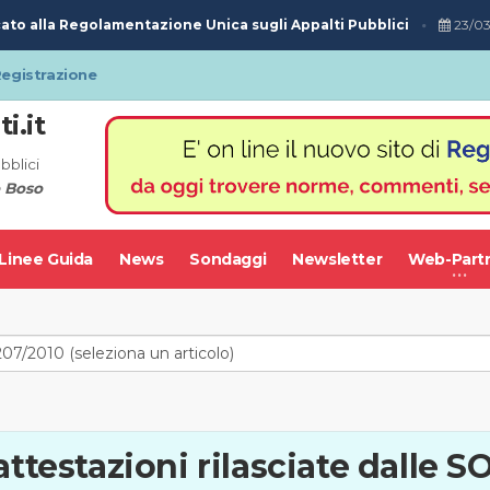
ato alla Regolamentazione Unica sugli Appalti Pubblici
23/03
egistrazione
i.it
bblici
 Boso
Linee Guida
News
Sondaggi
Newsletter
Web-Part
attestazioni rilasciate dalle S