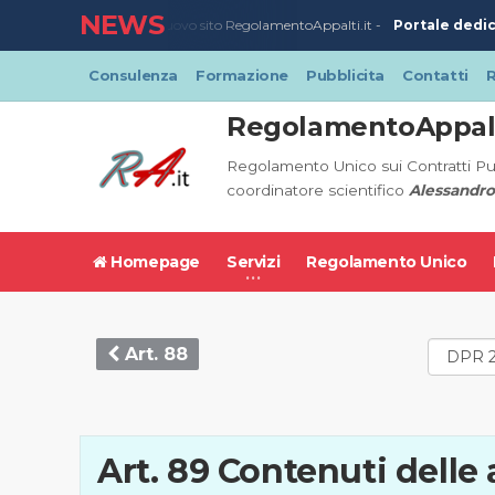
NEWS
Portale dedic
23/03/2020
-
Nuovo sito RegolamentoAppalti.it -
Consulenza
Formazione
Pubblicita
Contatti
R
RegolamentoAppalt
Regolamento Unico sui Contratti Pu
coordinatore scientifico
Alessandro
Homepage
Servizi
Regolamento Unico
Art. 88
Art. 89 Contenuti delle 