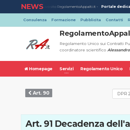
NEWS
Portale dedicat
23/03/2020
-
Nuovo sito RegolamentoAppalti.it -
Consulenza
Formazione
Pubblicita
Contatti
R
RegolamentoAppalt
Regolamento Unico sui Contratti Pu
coordinatore scientifico
Alessandro
Homepage
Servizi
Regolamento Unico
Art. 90
Art. 91 Decadenza dell'a