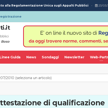
o alla Regolamentazione Unica sugli Appalti Pubblici
23/03/
egistrazione
i.it
bblici
 Boso
Linee Guida
News
Sondaggi
Newsletter
Web-Part
ttestazione di qualificazione