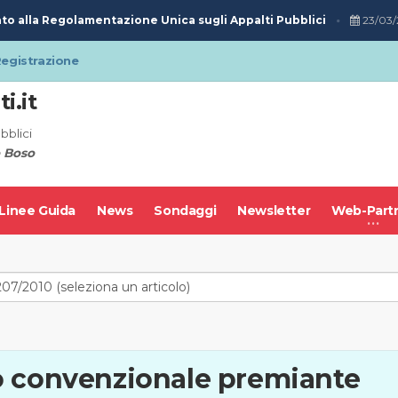
o alla Regolamentazione Unica sugli Appalti Pubblici
23/03/
egistrazione
i.it
bblici
 Boso
Linee Guida
News
Sondaggi
Newsletter
Web-Part
o convenzionale premiante