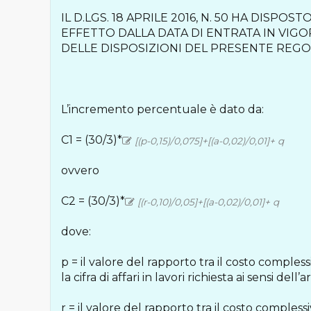
IL D.LGS. 18 APRILE 2016, N. 50 HA DISPO
EFFETTO DALLA DATA DI ENTRATA IN VIGORE
DELLE DISPOSIZIONI DEL PRESENTE REGO
L’incremento percentuale è dato da:
C1 = (30/3)*
[(p-0,15)/0,075]+[(a-0,02)/0,01]+ q
ovvero
C2 = (30/3)*
[(r-0,10)/0,05]+[(a-0,02)/0,01]+ q
dove:
p = il valore del rapporto tra il costo comple
la cifra di affari in lavori richiesta ai sensi de
r = il valore del rapporto tra il costo comple