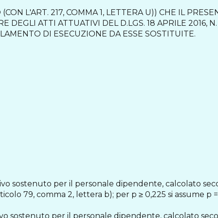
STO (CON L'ART. 217, COMMA 1, LETTERA U)) CHE IL P
 DEGLI ATTI ATTUATIVI DEL D.LGS. 18 APRILE 2016, N
LAMENTO DI ESECUZIONE DA ESSE SOSTITUITE.
ssivo sostenuto per il personale dipendente, calcolato se
ll’articolo 79, comma 2, lettera b); per p ≥ 0,225 si assume p 
ssivo sostenuto per il personale dipendente, calcolato se