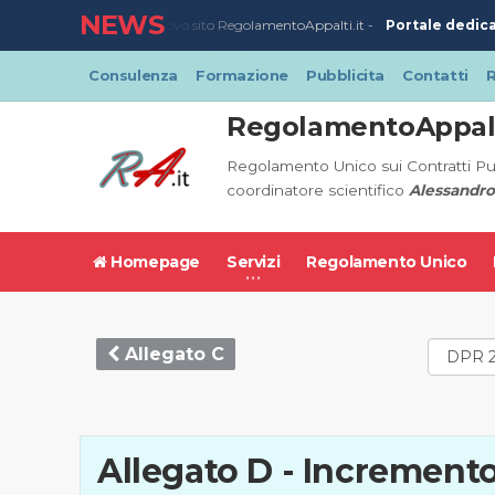
NEWS
Portale dedicat
23/03/2020
-
Nuovo sito RegolamentoAppalti.it -
Consulenza
Formazione
Pubblicita
Contatti
R
RegolamentoAppalt
Regolamento Unico sui Contratti Pu
coordinatore scientifico
Alessandro
Homepage
Servizi
Regolamento Unico
Allegato C
Allegato D - Increment