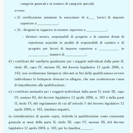
categorie generali e in numero di categorie speciali;
ovvero
c.2) certificazione attestante la esecuzione di n.___ lavori di importo
superiore a ___________;
c.3) - dirigenti in organico in numero superiore a ___________;
- direttori tecnici, responsabili di progetto o di cantiere dotati di
esperienze acquisite in qualità di responsabili di cantiere o di
progetto per lavori di importo superiore a ___________ in
___________ numero di ___________;
d) i certificati del casellario giudiziario per i soggetti individuati dalla parte II,
titolo III, capo IV, sezione III, del decreto legislativo 12 aprile 2006, n.
163, non evidenziano fattispecie rilevanti ai fini della qualificazione ovvero
individuano le fattispecie elencate in allegato, che non costituiscono causa
di impedimento alla qualificazione;
e) i certificati antimafia per i soggetti individuati dalla parte II, titolo III, capo
IV, sezione III, del decreto legislativo 12 aprile 2006, n. 163 e dalla parte
II, titolo IV, del regolamento di cui all’articolo 5 del decreto legislativo 12
aprile 2006, n. 163, risultano negativi;
in considerazione di quanto sopra, richiede la qualificazione come contraente
generale ai sensi della parte II, titolo III, capo IV, sezione III, del decreto
legislativo 12 aprile 2006, n. 163, per la classifica ______.