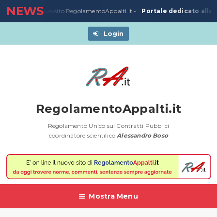
NEWS
Portale dedicato alla 
03/2020
-
Nuovo sito RegolamentoAppalti.it -
Login
RegolamentoAppalti.it
Regolamento Unico sui Contratti Pubblici
coordinatore scientifico
Alessandro Boso
Mostra Menu