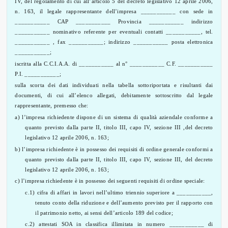
IV, del regolamento di cui all’articolo 5 del decreto legislativo 12 aprile 2006,
n. 163, il legale rappresentante dell’impresa ___________ con sede in
___________ CAP ___________ Provincia ___________ indirizzo
___________ nominativo referente per eventuali contatti ___________, tel.
___________ , fax ___________; indirizzo ___________ posta elettronica
___________;
iscritta alla C.C.I.A.A. di ___________ al n° ___________ C.F. ___________
P.I. ___________;
sulla scorta dei dati individuati nella tabella sottoriportata e risultanti dai
documenti, di cui all’elenco allegati, debitamente sottoscritto dal legale
rappresentante, premesso che:
a) l’impresa richiedente dispone di un sistema di qualità aziendale conforme a
quanto previsto dalla parte II, titolo III, capo IV, sezione III ,del decreto
legislativo 12 aprile 2006, n. 163;
b) l’impresa richiedente è in possesso dei requisiti di ordine generale conformi a
quanto previsto dalla parte II, titolo III, capo IV, sezione III, del decreto
legislativo 12 aprile 2006, n. 163;
c) l’impresa richiedente è in possesso dei seguenti requisiti di ordine speciale:
c.1) cifra di affari in lavori nell’ultimo triennio superiore a ___________,
tenuto conto della riduzione e dell’aumento previsto per il rapporto con
il patrimonio netto, ai sensi dell’articolo 189 del codice;
c.2) attestati SOA in classifica illimitata in numero ___________ di