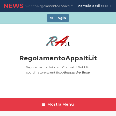
NEWS
Portale dedicato all
3/03/2020
-
Nuovo sito RegolamentoAppalti.it -
Login
RegolamentoAppalti.it
Regolamento Unico sui Contratti Pubblici
coordinatore scientifico
Alessandro Boso
Mostra Menu