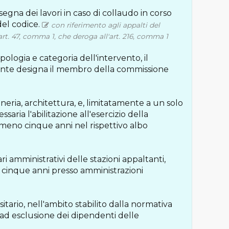
segna dei lavori in caso di collaudo in corso
del codice.
con riferimento agli appalti del
rt. 47, comma 1, che deroga all'art. 216, comma 1
ipologia e categoria dell'intervento, il
ante designa il membro della commissione
gneria, architettura, e, limitatamente a un solo
aria l'abilitazione all'esercizio della
almeno cinque anni nel rispettivo albo
 amministrativi delle stazioni appaltanti,
 cinque anni presso amministrazioni
tario, nell'ambito stabilito dalla normativa
e, ad esclusione dei dipendenti delle