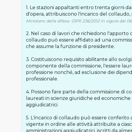
1. Le stazioni appaltanti entro trenta giorni da
d'opera, attribuiscono l'incarico del collaudo
Ministero della difesa -DPR 236/2012 in vigore dal 06
2. Nel caso di lavori che richiedono l'apporto d
collaudo può essere affidato ad una commiss
che assume la funzione di presidente.
3. Costituiscono requisito abilitante allo svol
componente della commissione, l'essere laureato 
professione nonché, ad esclusione dei dipenden
professionale.
4. Possono fare parte della commissione di co
laureati in scienze giuridiche ed economiche 
aggiudicatrici.
5. L'incarico di collaudo può essere conferito
vigente in ordine alle attività attribuite a cia
amministrazioni aggiudicatrici, iscritti da alm