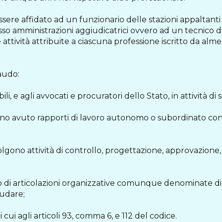
essere affidato ad un funzionario delle stazioni appaltan
so amministrazioni aggiudicatrici ovvero ad un tecnico d
e attività attribuite a ciascuna professione iscritto da alm
laudo:
li, e agli avvocati e procuratori dello Stato, in attività di s
no avuto rapporti di lavoro autonomo o subordinato con l
ono attività di controllo, progettazione, approvazione, a
 o di articolazioni organizzative comunque denominate di 
audare;
 cui agli articoli 93, comma 6, e 112 del codice.