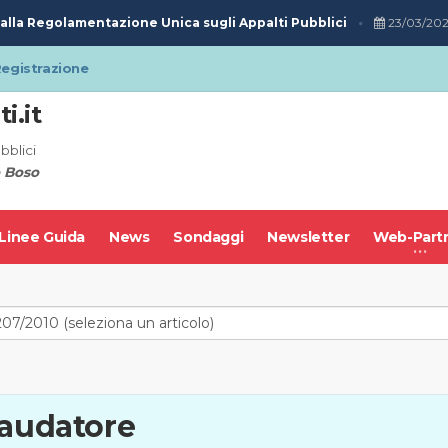
lla Regolamentazione Unica sugli Appalti Pubblici
23/03/2020
egistrazione
i.it
bblici
 Boso
Linee Guida
News
Sondaggi
Newsletter
Web-Part
laudatore