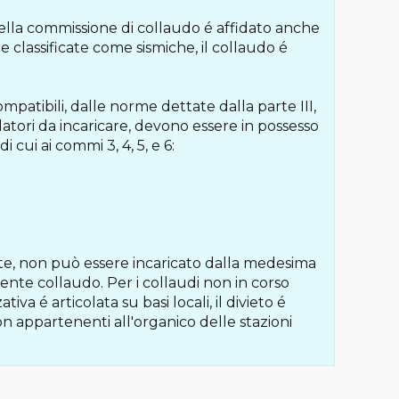
ella commissione di collaudo é affidato anche
one classificate come sismiche, il collaudo é
ompatibili, dalle norme dettate dalla parte III,
laudatori da incaricare, devono essere in possesso
i cui ai commi 3, 4, 5, e 6:
nte, non può essere incaricato dalla medesima
ente collaudo. Per i collaudi non in corso
iva é articolata su basi locali, il divieto é
i non appartenenti all'organico delle stazioni