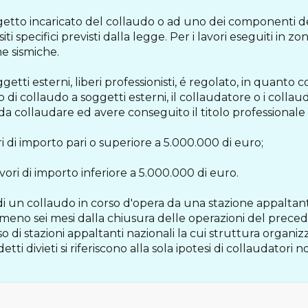
ggetto incaricato del collaudo o ad uno dei componenti d
iti specifici previsti dalla legge. Per i lavori eseguiti in z
me sismiche.
getti esterni, liberi professionisti, é regolato, in quanto c
carico di collaudo a soggetti esterni, il collaudatore o i col
to da collaudare ed avere conseguito il titolo professionale d
ri di importo pari o superiore a 5.000.000 di euro;
vori di importo inferiore a 5.000.000 di euro.
o di un collaudo in corso d'opera da una stazione appalta
meno sei mesi dalla chiusura delle operazioni del preced
o di stazioni appaltanti nazionali la cui struttura organizzat
detti divieti si riferiscono alla sola ipotesi di collaudator