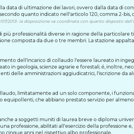
lla data di ultimazione dei lavori, ovvero dalla data di con
, secondo quanto indicato nell'articolo 120, comma 2-bis, 
/07/2013- la disposizione va coordinata con quanto disposto dall'a
i più professionalità diverse in ragione della particolare t
ione composta da due o tre membri. La stazione appalt
gimento dell'incarico di collaudo l'essere laureato in inge
in geologia, scienze agrarie e forestali; é, inoltre, necess
ti delle amministrazioni aggiudicatrici, l'iscrizione da 
llaudo, limitatamente ad un solo componente, i funzionari
o equipollenti, che abbiano prestato servizio per almeno
 anche a soggetti muniti di laurea breve o diploma universi
scuna professione, abilitati all'esercizio della professione 
eno cinque anni nel rispettivo albo professionale.