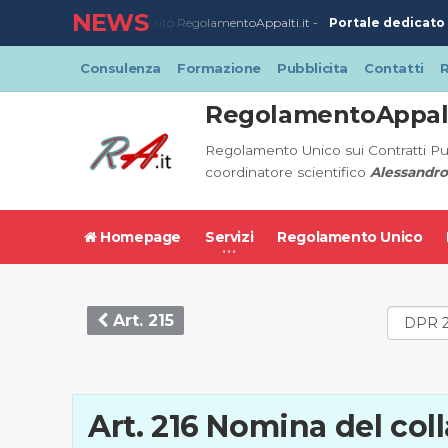
NEWS
Portale dedicato a
23/03/2020
-
Nuovo sito RegolamentoAppalti.it -
Consulenza
Formazione
Pubblicita
Contatti
R
RegolamentoAppalt
Regolamento Unico sui Contratti Pu
coordinatore scientifico
Alessandro
Homepage
Servizi
Regolamento Unico
Art. 215
Art. 216 Nomina del col