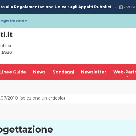
o alla Regolamentazione Unica sugli Appalti Pubblici
23/03/2
egistrazione
i.it
bblici
 Boso
Linee Guida
News
Sondaggi
Newsletter
Web-Part
rogettazione