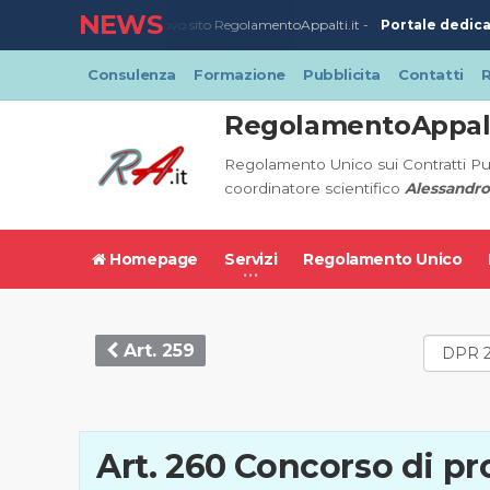
NEWS
Portale dedicat
23/03/2020
-
Nuovo sito RegolamentoAppalti.it -
Consulenza
Formazione
Pubblicita
Contatti
R
RegolamentoAppalt
Regolamento Unico sui Contratti Pu
coordinatore scientifico
Alessandro
Homepage
Servizi
Regolamento Unico
Art. 259
Art. 260 Concorso di p