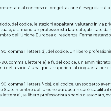
presentate al concorso di progettazione é eseguita sulla 
eriodo, del codice, le stazioni appaltanti valutano in via pr
ttuale, di almeno un professionista laureato, abilitato da 
ro dell'Unione Europea di residenza. Ferma restando l'isc
lo 90, comma 1, lettera d), del codice, un libero professioni
colo 90, comma 1, lettere e) e f), del codice, un amministr
nti della società una quota superiore al cinquanta per c
lo 90, comma 1, lettera f-bis), del codice, un soggetto aven
 Stato membro dell'Unione europea in cui é stabilito il s
lla lettera a), se libero professionista singolo o associato, o