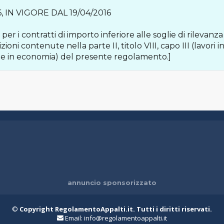
 IN VIGORE DAL 19/04/2016
per i contratti di importo inferiore alle soglie di rilevanza
sizioni contenute nella parte II, titolo VIII, capo III (lavori
lia e in economia) del presente regolamento.]
annuncio sponsorizzato
©
Copyright RegolamentoAppalti.it. Tutti i diritti riservati.
Email:
info@regolamentoappalti.it