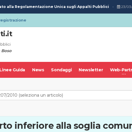
to alla Regolamentazione Unica sugli Appalti Pubblici
23/03/
egistrazione
i.it
bblici
 Boso
Linee Guida
News
Sondaggi
Newsletter
Web-Part
rto inferiore alla soglia comu