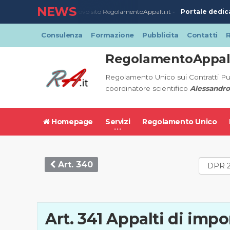
NEWS
Portale dedica
23/03/2020
-
Nuovo sito RegolamentoAppalti.it -
Consulenza
Formazione
Pubblicita
Contatti
R
RegolamentoAppalt
Regolamento Unico sui Contratti Pu
coordinatore scientifico
Alessandro
Homepage
Servizi
Regolamento Unico
Art. 340
Art. 341 Appalti di impo